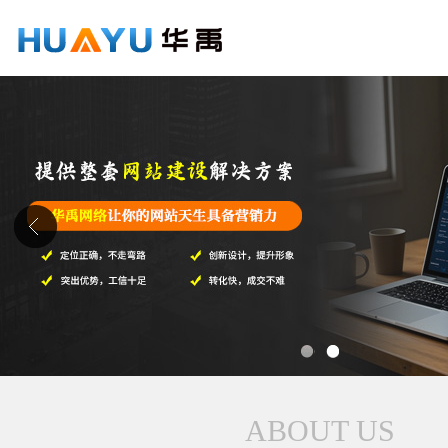
1
2
ABOUT US