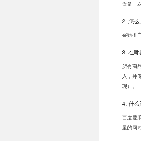
设备、
2. 
采购推
3. 
所有商
入，并
现）。
4. 
百度爱
量的同