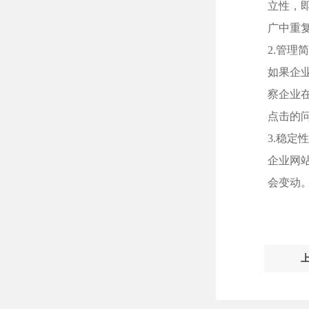
立性，
广中重
2.管理
如果企
察企业
点击的
3.稳定
企业网
会变动